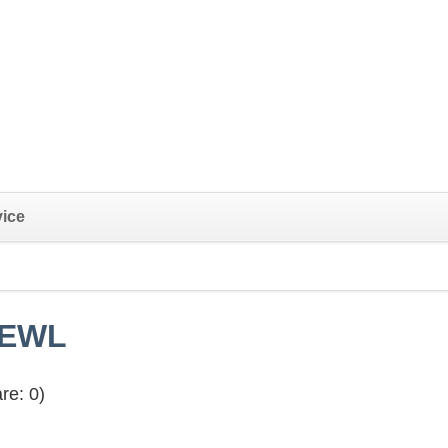
Navigation
vice
überspringen
n
m EWL
re: 0)